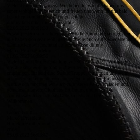
Vielen Dank für das mega Wochenende, wir alle haben uns
super wohlgefühlt bei euch und freuen uns wenn ihr uns bald
besuchen kommt. Mega Truppe seit ihr
dimmy latecomer dimmy scodralis
02.05.2022
00:01:33
es war gestern sehr schoen bei euch die Stimmung sehr gut und
alle haben sich sehr wohl gefuehlt freue mich auf.s wiedersehen
dann rocken wir nochmal ab beste grüsse dimmy
Marco Primo:Harlekin
01.05.2022
18:09:56
Vielen Dank für die Einladung zur SO Party 2022. Wir haben
uns alle sehr wohl gefühlt und wurden von allen herzlich
empfangen. Ihr seid eine Stabile Truppe, wir freuen uns wenn
aus unserem kennenlernen eine engen und guten Freundschaft
wird. Auch möchten wir euch zu unseren Partys einladen und
gemeinsam unsere Clubhaus Eröffnung und unser 10.
Anniversary feiern. Ihr seid alle zu jederzeit bei uns
Willkommen.
Lieben Gruß
Marco „President“
Harlekin Brotherhood
cruisi
05.03.2022
16:03:47