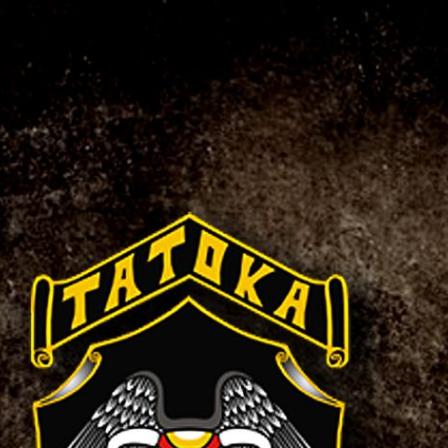
Startseite
Über uns
Nomads
Offenes Clubhaus
Galerie