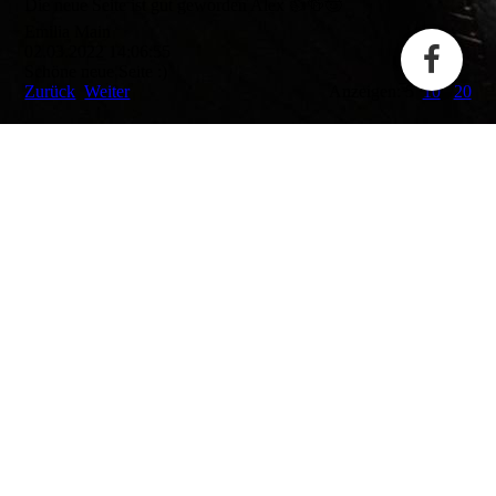
Die neue Seite ist gut geworden Alex 👍🍻🤠
Emilia Main
02.03.2022
14:06:55
Schöne neue Seite :)
Zurück
Weiter
Anzeigen: 5
10
20
Über uns
Nomads
Offenes Clubhaus
Galerie