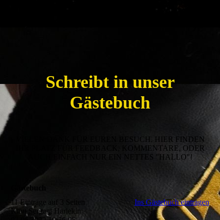
Schreibt in unser
Gästebuch
VIELEN DANK FÜR EUREN BESUCH. HIER FINDEN
IHR PLATZ FÜR FEEDBACK, KOMMENTARE, ODER
AUCH EINFACH NUR EIN NETTES "HALLO"!
Gästebuch
11 Einträge auf 3 Seiten
Ins Gästebuch eintragen
Knut Sergant Harlekin
02.05.2022
10:56:05