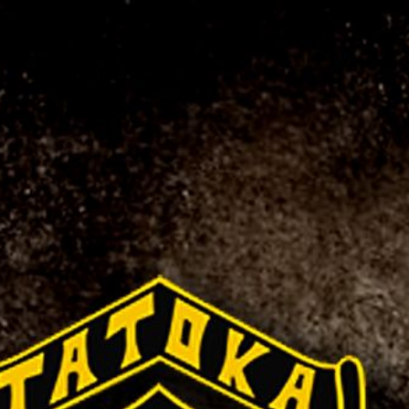
Startseite
Über uns
Nomads
Offenes Clubhaus
Galerie